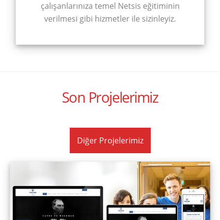
çalışanlarınıza temel Netsis eğitiminin
verilmesi gibi hizmetler ile sizinleyiz.
Son Projelerimiz
Diğer Projelerimiz