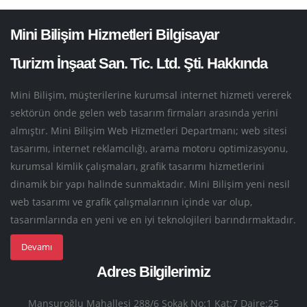
Mini Bilişim Hizmetleri Bilgisayar
Turizm İnşaat San. Tic. Ltd. Şti. Hakkında
Mini Bilişim, müşterilerine kurumsal internet hizmeti vererek
sektörün önde gelen web tasarım firmaları arasında yerini
almıştır. Mini Bilişim Web Hizmetleri Departmanı; web sitesi
tasarımı, internet reklamcılığı, arama motoru optimizasyonu,
kurumsal kimlik çalışmaları, grafik tasarımı hizmetlerini
dinamik bir yapı halinde sunmaktadır. Mini Bilişim yeni nesil
web tasarımı ve grafik çalışmalarının içinde var olup,
tasarımlarında en yeni ve en iyi teknolojileri barındırmaktadır.
Devamı
Adres Bilgilerimiz
Mansuroğlu Mahallesi 288/6 Sokak No:1 Kat:7 Daire:25