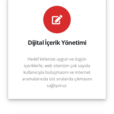
MSAL
ERİMİZ
Dijital İçerik Yönetimi
SLARIMIZ
Hedef kitlenize uygun ve özgün
içeriklerle, web sitenizin çok sayıda
İŞİM
kullanıcıyla buluşmasını ve internet
aramalarında üst sıralarda çıkmasını
sağlıyoruz.
TEK